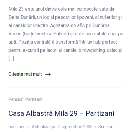
Satul
Mila 23 este unul dintre cele mai cunoscute sate din
Mila
23
Delta Dunării, un loc al pescarilor lipoveni, al nuferilor și
al canalelor liniștite. Așezarea se află pe Dunărea
Veche (brațul vechi al Sulinei) și este accesibilă doar pe
apă. Poziția centrală îl transformă într-un hub perfect
pentru excursii pe lacuri și canale, birdwatching, caiac și
[…]
Citește mai mult
Pensiuni Partizani
Casa Albastră Mila 29 – Partizani
pensiuni
Actualizat pe
2 septembrie 2025
Scrie un