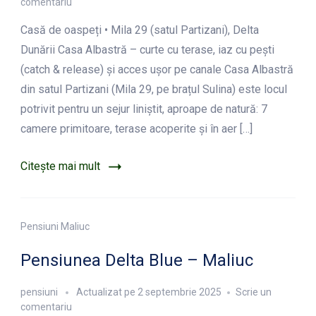
la
comentariu
Casa
Casă de oaspeți • Mila 29 (satul Partizani), Delta
Albastră
Mila
Dunării Casa Albastră – curte cu terase, iaz cu pești
29
(catch & release) și acces ușor pe canale Casa Albastră
–
din satul Partizani (Mila 29, pe brațul Sulina) este locul
Partizani
potrivit pentru un sejur liniștit, aproape de natură: 7
camere primitoare, terase acoperite și în aer […]
Citește mai mult
Pensiuni Maliuc
Pensiunea Delta Blue – Maliuc
pensiuni
Actualizat pe
2 septembrie 2025
Scrie un
la
comentariu