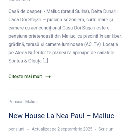
Casa
Casă de oaspeți • Maliuc (brațul Sulina), Delta Dunării
Doi
Stejari
Casa Doi Stejari — piscină sezonieră, curte mare și
–
camere cu aer condiționat Casa Doi Stejari este o
Maliuc
pensiune prietenoasă din Maliuc, cu piscină în aer liber,
grădină, terasă și camere luminoase (AC, TV). Locația
pe Aleea Nuferilor te plasează aproape de canalele
Sontea & Olguța […]
Citește mai mult
Pensiuni Maliuc
New House La Nea Paul – Maliuc
pensiuni
Actualizat pe
2 septembrie 2025
Scrie un