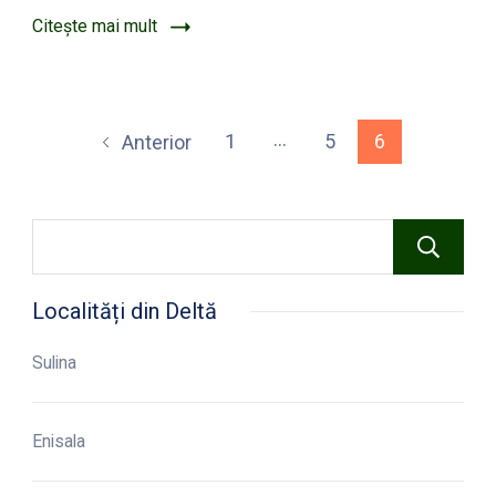
Citește mai mult
Paginație
…
Pagină
Pagină
Pagină
1
5
6
Anterior
articole
Localități din Deltă
Sulina
Enisala