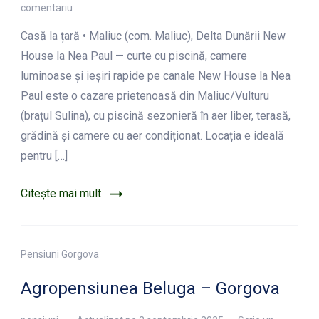
la
comentariu
New
Casă la țară • Maliuc (com. Maliuc), Delta Dunării New
House
La
House la Nea Paul — curte cu piscină, camere
Nea
luminoase și ieșiri rapide pe canale New House la Nea
Paul
Paul este o cazare prietenoasă din Maliuc/Vulturu
–
Maliuc
(brațul Sulina), cu piscină sezonieră în aer liber, terasă,
grădină și camere cu aer condiționat. Locația e ideală
pentru […]
Citește mai mult
Pensiuni Gorgova
Agropensiunea Beluga – Gorgova