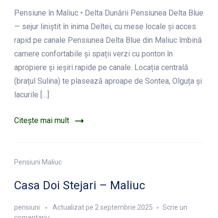
Pensiunea
Pensiune în Maliuc • Delta Dunării Pensiunea Delta Blue
Delta
Blue
— sejur liniștit în inima Deltei, cu mese locale și acces
–
rapid pe canale Pensiunea Delta Blue din Maliuc îmbină
Maliuc
camere confortabile și spații verzi cu ponton în
apropiere și ieșiri rapide pe canale. Locația centrală
(brațul Sulina) te plasează aproape de Sontea, Olguța și
lacurile […]
Citește mai mult
Pensiuni Maliuc
Casa Doi Stejari – Maliuc
pensiuni
Actualizat pe
2 septembrie 2025
Scrie un
la
comentariu