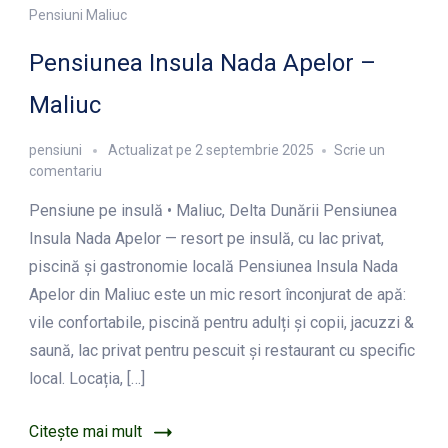
Pensiuni Maliuc
Pensiunea Insula Nada Apelor –
Maliuc
pensiuni
Actualizat pe
2 septembrie 2025
Scrie un
la
comentariu
Pensiunea
Pensiune pe insulă • Maliuc, Delta Dunării Pensiunea
Insula
Nada
Insula Nada Apelor — resort pe insulă, cu lac privat,
Apelor
piscină și gastronomie locală Pensiunea Insula Nada
–
Apelor din Maliuc este un mic resort înconjurat de apă:
Maliuc
vile confortabile, piscină pentru adulți și copii, jacuzzi &
saună, lac privat pentru pescuit și restaurant cu specific
local. Locația, […]
Citește mai mult