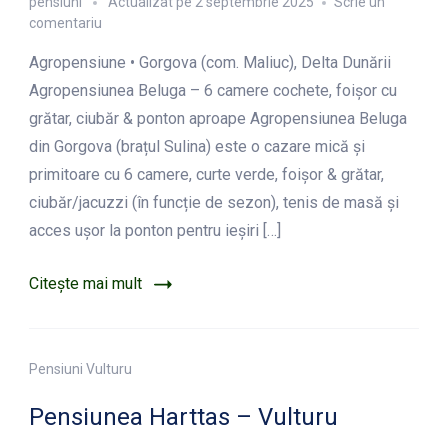
pensiuni
Actualizat pe
2 septembrie 2025
Scrie un
la
comentariu
Agropensiunea
Agropensiune • Gorgova (com. Maliuc), Delta Dunării
Beluga
–
Agropensiunea Beluga – 6 camere cochete, foișor cu
Gorgova
grătar, ciubăr & ponton aproape Agropensiunea Beluga
din Gorgova (brațul Sulina) este o cazare mică și
primitoare cu 6 camere, curte verde, foișor & grătar,
ciubăr/jacuzzi (în funcție de sezon), tenis de masă și
acces ușor la ponton pentru ieșiri […]
Citește mai mult
Pensiuni Vulturu
Pensiunea Harttas – Vulturu