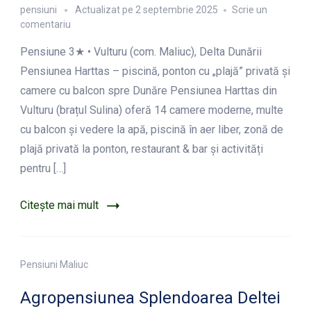
pensiuni
Actualizat pe
2 septembrie 2025
Scrie un
la
comentariu
Pensiunea
Pensiune 3★ • Vulturu (com. Maliuc), Delta Dunării
Harttas
–
Pensiunea Harttas – piscină, ponton cu „plajă” privată și
Vulturu
camere cu balcon spre Dunăre Pensiunea Harttas din
Vulturu (brațul Sulina) oferă 14 camere moderne, multe
cu balcon și vedere la apă, piscină în aer liber, zonă de
plajă privată la ponton, restaurant & bar și activități
pentru […]
Citește mai mult
Pensiuni Maliuc
Agropensiunea Splendoarea Deltei