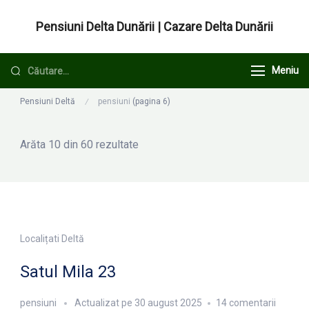
Sari
Pensiuni Delta Dunării | Cazare Delta Dunării
la
conținut
Caută
Meniu
după:
Pensiuni Deltă
pensiuni
(pagina 6)
Arăta 10 din 60 rezultate
Localițati Deltă
Satul Mila 23
la
pensiuni
Actualizat pe
30 august 2025
14 comentarii