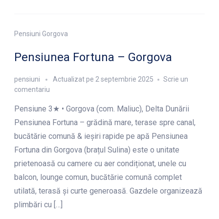
Pensiuni Gorgova
Pensiunea Fortuna – Gorgova
pensiuni
Actualizat pe
2 septembrie 2025
Scrie un
la
comentariu
Pensiunea
Pensiune 3★ • Gorgova (com. Maliuc), Delta Dunării
Fortuna
–
Pensiunea Fortuna – grădină mare, terase spre canal,
Gorgova
bucătărie comună & ieșiri rapide pe apă Pensiunea
Fortuna din Gorgova (brațul Sulina) este o unitate
prietenoasă cu camere cu aer condiționat, unele cu
balcon, lounge comun, bucătărie comună complet
utilată, terasă și curte generoasă. Gazdele organizează
plimbări cu […]