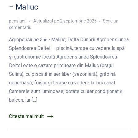
– Maliuc
pensiuni
Actualizat pe
2 septembrie 2025
Scrie un
la
comentariu
Agropensiunea
Agropensiune 3★ • Maliuc, Delta Dunării Agropensiunea
Splendoarea
Deltei
Splendoarea Deltei — piscină, terase cu vedere la apă
–
și gastronomie locală Agropensiunea Splendoarea
Maliuc
Deltei este o cazare primitoare din Maliuc (brațul
Sulina), cu piscină în aer liber (sezonieră), grădină
generoasă, foișor și terase cu vedere la lac/canal.
Camerele sunt luminoase, dotate cu aer condiționat și
balcon, iar […]
Citește mai mult