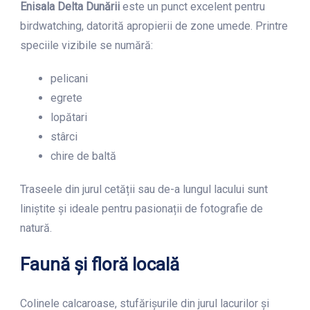
Enisala Delta Dunării
este un punct excelent pentru
birdwatching, datorită apropierii de zone umede. Printre
speciile vizibile se numără:
pelicani
egrete
lopătari
stârci
chire de baltă
Traseele din jurul cetății sau de-a lungul lacului sunt
liniștite și ideale pentru pasionații de fotografie de
natură.
Faună și floră locală
Colinele calcaroase, stufărișurile din jurul lacurilor și