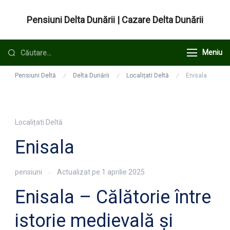
Sari
Pensiuni Delta Dunării | Cazare Delta Dunării
la
conținut
Caută
Meniu
după:
Pensiuni Deltă
Delta Dunării
Localițati Deltă
Enisala
Localițati Deltă
Enisala
pensiuni
Actualizat pe
1 aprilie 2025
Enisala – Călătorie între
istorie medievală și