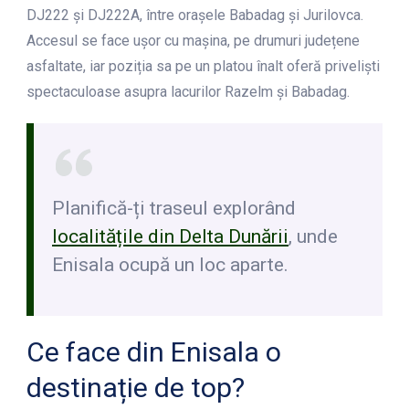
DJ222 și DJ222A, între orașele Babadag și Jurilovca.
Accesul se face ușor cu mașina, pe drumuri județene
asfaltate, iar poziția sa pe un platou înalt oferă priveliști
spectaculoase asupra lacurilor Razelm și Babadag.
Planifică-ți traseul explorând
localitățile din Delta Dunării
, unde
Enisala ocupă un loc aparte.
Ce face din Enisala o
destinație de top?