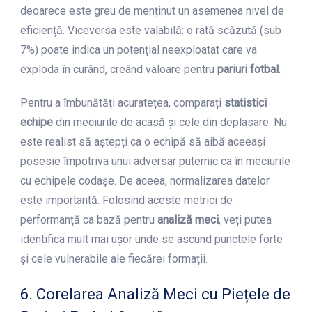
deoarece este greu de menținut un asemenea nivel de
eficiență. Viceversa este valabilă: o rată scăzută (sub
7%) poate indica un potențial neexploatat care va
exploda în curând, creând valoare pentru
pariuri fotbal
.
Pentru a îmbunătăți acuratețea, comparați
statistici
echipe
din meciurile de acasă și cele din deplasare. Nu
este realist să aștepți ca o echipă să aibă aceeași
posesie împotriva unui adversar puternic ca în meciurile
cu echipele codașe. De aceea, normalizarea datelor
este importantă. Folosind aceste metrici de
performanță ca bază pentru
analiză meci
, veți putea
identifica mult mai ușor unde se ascund punctele forte
și cele vulnerabile ale fiecărei formații.
6. Corelarea Analiză Meci cu Piețele de