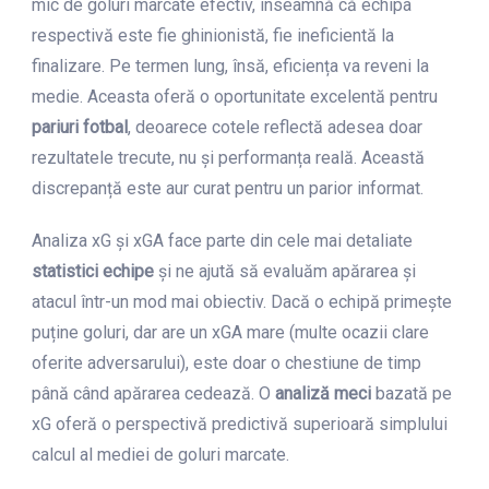
mic de goluri marcate efectiv, înseamnă că echipa
respectivă este fie ghinionistă, fie ineficientă la
finalizare. Pe termen lung, însă, eficiența va reveni la
medie. Aceasta oferă o oportunitate excelentă pentru
pariuri fotbal
, deoarece cotele reflectă adesea doar
rezultatele trecute, nu și performanța reală. Această
discrepanță este aur curat pentru un parior informat.
Analiza xG și xGA face parte din cele mai detaliate
statistici echipe
și ne ajută să evaluăm apărarea și
atacul într-un mod mai obiectiv. Dacă o echipă primește
puține goluri, dar are un xGA mare (multe ocazii clare
oferite adversarului), este doar o chestiune de timp
până când apărarea cedează. O
analiză meci
bazată pe
xG oferă o perspectivă predictivă superioară simplului
calcul al mediei de goluri marcate.