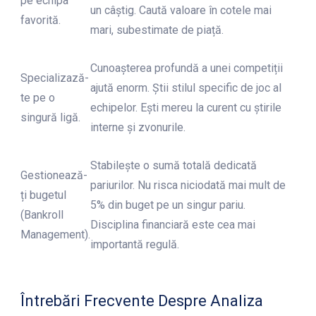
pe echipa
un câștig. Caută valoare în cotele mai
favorită.
mari, subestimate de piață.
Cunoașterea profundă a unei competiții
Specializază-
ajută enorm. Știi stilul specific de joc al
te pe o
echipelor. Ești mereu la curent cu știrile
singură ligă.
interne și zvonurile.
Stabilește o sumă totală dedicată
Gestionează-
pariurilor. Nu risca niciodată mai mult de
ți bugetul
5% din buget pe un singur pariu.
(Bankroll
Disciplina financiară este cea mai
Management).
importantă regulă.
Întrebări Frecvente Despre Analiza