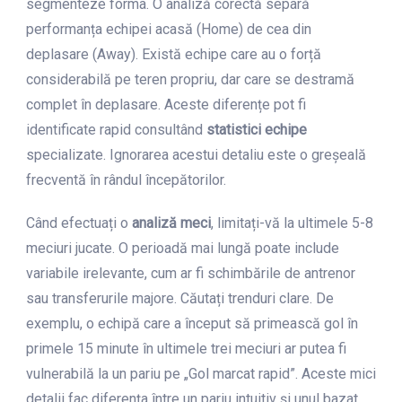
segmenteze forma. O analiză corectă separă
performanța echipei acasă (Home) de cea din
deplasare (Away). Există echipe care au o forță
considerabilă pe teren propriu, dar care se destramă
complet în deplasare. Aceste diferențe pot fi
identificate rapid consultând
statistici echipe
specializate. Ignorarea acestui detaliu este o greșeală
frecventă în rândul începătorilor.
Când efectuați o
analiză meci
, limitați-vă la ultimele 5-8
meciuri jucate. O perioadă mai lungă poate include
variabile irelevante, cum ar fi schimbările de antrenor
sau transferurile majore. Căutați trenduri clare. De
exemplu, o echipă care a început să primească gol în
primele 15 minute în ultimele trei meciuri ar putea fi
vulnerabilă la un pariu pe „Gol marcat rapid”. Aceste mici
detalii fac diferența între un pariu intuitiv și unul bazat