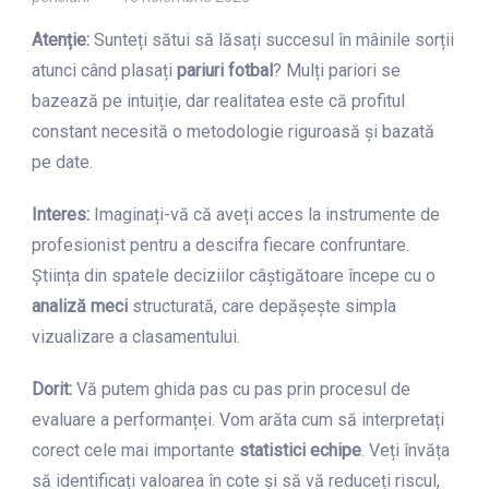
Atenție:
Sunteți sătui să lăsați succesul în mâinile sorții
atunci când plasați
pariuri fotbal
? Mulți pariori se
bazează pe intuiție, dar realitatea este că profitul
constant necesită o metodologie riguroasă și bazată
pe date.
Interes:
Imaginați-vă că aveți acces la instrumente de
profesionist pentru a descifra fiecare confruntare.
Știința din spatele deciziilor câștigătoare începe cu o
analiză meci
structurată, care depășește simpla
vizualizare a clasamentului.
Dorit:
Vă putem ghida pas cu pas prin procesul de
evaluare a performanței. Vom arăta cum să interpretați
corect cele mai importante
statistici echipe
. Veți învăța
să identificați valoarea în cote și să vă reduceți riscul,