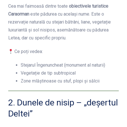
Cea mai faimoasă dintre toate
obiectivele turistice
Caraorman
este pădurea cu același nume. Este o
rezervație naturală cu stejari bătrâni, liane, vegetație
luxuriantă și sol nisipos, asemănătoare cu pădurea
Letea, dar cu specific propriu.
Ce poți vedea:
Stejarul Îngenuncheat (monument al naturii)
Vegetație de tip subtropical
Zone mlăștinoase cu stuf, plopi și sălcii
2. Dunele de nisip – „deșertul
Deltei”