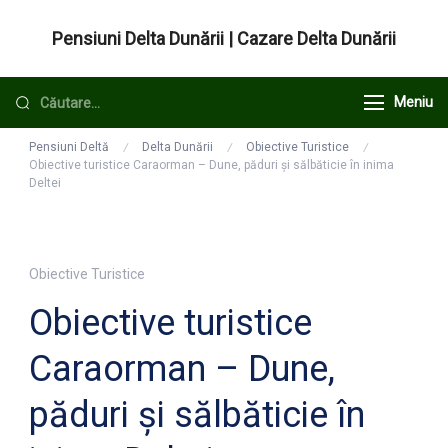
Sari
Pensiuni Delta Dunării | Cazare Delta Dunării
la
conținut
Caută
Meniu
după:
Pensiuni Deltă
Delta Dunării
Obiective Turistice
Obiective turistice Caraorman – Dune, păduri și sălbăticie în inima
Deltei
Obiective Turistice
Obiective turistice
Caraorman – Dune,
păduri și sălbăticie în