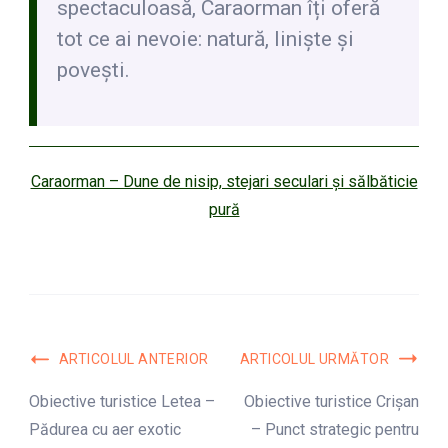
spectaculoasă, Caraorman îți oferă
tot ce ai nevoie: natură, liniște și
povești.
Caraorman – Dune de nisip, stejari seculari și sălbăticie
pură
Navigare
ARTICOLUL ANTERIOR
ARTICOLUL URMĂTOR
în
Obiective turistice Letea –
Obiective turistice Crișan
Pădurea cu aer exotic
– Punct strategic pentru
articole